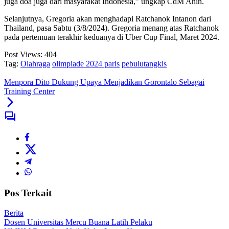
juga doa juga dari masyarakat Indonesia,” ungkap CdM Anin.
Selanjutnya, Gregoria akan menghadapi Ratchanok Intanon dari
Thailand, pasa Sabtu (3/8/2024). Gregoria menang atas Ratchanok
pada pertemuan terakhir keduanya di Uber Cup Final, Maret 2024.
Post Views:
404
Tag:
Olahraga
olimpiade 2024 paris
pebulutangkis
Menpora Dito Dukung Upaya Menjadikan Gorontalo Sebagai
Training Center
Pos Terkait
Berita
Dosen Universitas Mercu Buana Latih Pelaku