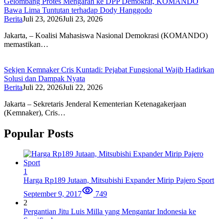
Gelombang Protes Mengarah ke DPP Demokrat, KOMANDO
Bawa Lima Tuntutan terhadap Dody Hanggodo
Berita
Juli 23, 2026
Juli 23, 2026
Jakarta, – Koalisi Mahasiswa Nasional Demokrasi (KOMANDO)
memastikan…
Sekjen Kemnaker Cris Kuntadi: Pejabat Fungsional Wajib Hadirkan
Solusi dan Dampak Nyata
Berita
Juli 22, 2026
Juli 22, 2026
Jakarta – Sekretaris Jenderal Kementerian Ketenagakerjaan
(Kemnaker), Cris…
Popular Posts
1
Harga Rp189 Jutaan, Mitsubishi Expander Mirip Pajero Sport
September 9, 2017
749
2
Pergantian Jitu Luis Milla yang Mengantar Indonesia ke