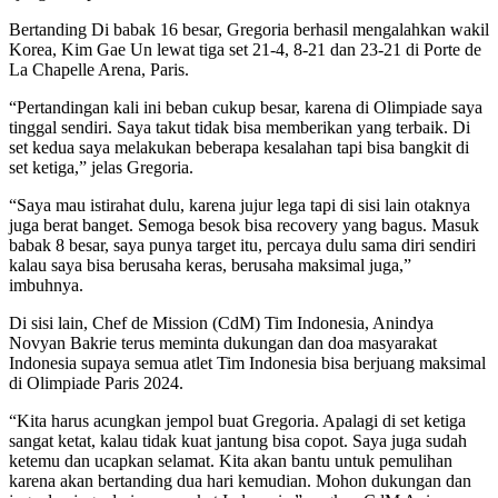
Bertanding Di babak 16 besar, Gregoria berhasil mengalahkan wakil
Korea, Kim Gae Un lewat tiga set 21-4, 8-21 dan 23-21 di Porte de
La Chapelle Arena, Paris.
“Pertandingan kali ini beban cukup besar, karena di Olimpiade saya
tinggal sendiri. Saya takut tidak bisa memberikan yang terbaik. Di
set kedua saya melakukan beberapa kesalahan tapi bisa bangkit di
set ketiga,” jelas Gregoria.
“Saya mau istirahat dulu, karena jujur lega tapi di sisi lain otaknya
juga berat banget. Semoga besok bisa recovery yang bagus. Masuk
babak 8 besar, saya punya target itu, percaya dulu sama diri sendiri
kalau saya bisa berusaha keras, berusaha maksimal juga,”
imbuhnya.
Di sisi lain, Chef de Mission (CdM) Tim Indonesia, Anindya
Novyan Bakrie terus meminta dukungan dan doa masyarakat
Indonesia supaya semua atlet Tim Indonesia bisa berjuang maksimal
di Olimpiade Paris 2024.
“Kita harus acungkan jempol buat Gregoria. Apalagi di set ketiga
sangat ketat, kalau tidak kuat jantung bisa copot. Saya juga sudah
ketemu dan ucapkan selamat. Kita akan bantu untuk pemulihan
karena akan bertanding dua hari kemudian. Mohon dukungan dan