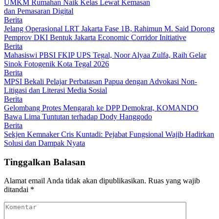
UMKM Rumahan Naik Kelas Lewat Kemasan
dan Pemasaran Digital
Berita
Jelang Operasional LRT Jakarta Fase 1B, Rahimun M. Said Dorong
Pemprov DKI Bentuk Jakarta Economic Corridor Initiative
Berita
Mahasiswi PBSI FKIP UPS Tegal, Noor Alyaa Zulfa, Raih Gelar
Sinok Fotogenik Kota Tegal 2026
Berita
MPSI Bekali Pelajar Perbatasan Papua dengan Advokasi Non-
Litigasi dan Literasi Media Sosial
Berita
Gelombang Protes Mengarah ke DPP Demokrat, KOMANDO
Bawa Lima Tuntutan terhadap Dody Hanggodo
Berita
Sekjen Kemnaker Cris Kuntadi: Pejabat Fungsional Wajib Hadirkan
Solusi dan Dampak Nyata
Tinggalkan Balasan
Alamat email Anda tidak akan dipublikasikan.
Ruas yang wajib
ditandai
*