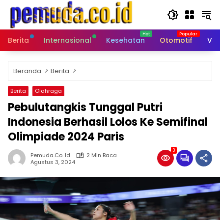
Langsung
ke
konten
Berita
Internasional
Kesehatan
Otomotif
Vid
Beranda
Berita
Berita
Olahraga
Pebulutangkis Tunggal Putri
Indonesia Berhasil Lolos Ke Semifinal
Olimpiade 2024 Paris
3
Pemuda.co. Id
2 Min Baca
Agustus 3, 2024