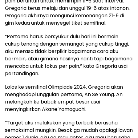
poin beruntun untuk memimpin 11-6 saat interval.
Gregoria terus melaju dan unggul 19-6 atas Intanon.
Gregoria akhirnya mengunci kemenangan 21-9 di
gim kedua untuk menyegel tiket semifinal.
“Pertama harus bersyukur dulu hari ini bermain
cukup tenang dengan semangat yang cukup tinggi,
aku merasa tidak berpikir bagaimana cara aku
bermain, atau gimana hasilnya nanti tapi bagaimana
mencoba untuk fokus per poin,” kata Gregoria usai
pertandingan.
Lolos ke semifinal Olimpiade 2024, Gregoria akan
menghadapi unggulan pertama, An Se Young. An
melangkah ke babak empat besar usai
menyingkirkan Akane Yamaguchi.
“Target aku melakukan yang terbaik berusaha
semaksimal mungkin. Besok ga mudah apalagi lawan
nomor 1 dunia, aku ga mau geter, aku mau berusaha