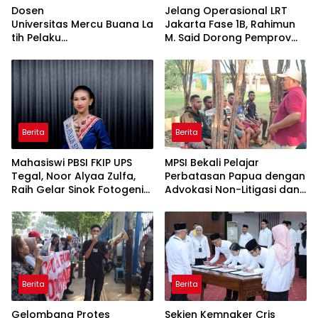
Dosen
Jelang Operasional LRT
Universitas Mercu Buana La
Jakarta Fase 1B, Rahimun
tih Pelaku
M. Said Dorong Pemprov
UMKM Rumahan Naik Kelas
DKI Bentuk Jakarta
Lewat Kemasan
Economic Corridor
dan Pemasaran Digital
Initiative
Berita
Berita
Mahasiswi PBSI FKIP UPS
MPSI Bekali Pelajar
Tegal, Noor Alyaa Zulfa,
Perbatasan Papua dengan
Raih Gelar Sinok Fotogenik
Advokasi Non-Litigasi dan
Kota Tegal 2026
Literasi Media Sosial
Berita
Berita
Gelombang Protes
Sekjen Kemnaker Cris