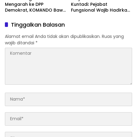
Mengarah ke DPP
Kuntadi: Pejabat
Demokrat, KOMANDO Bawa
Fungsional Wajib Hadirkan
Lima Tuntutan terhadap
Solusi dan Dampak Nyata
Dody Hanggodo
Tinggalkan Balasan
Alamat email Anda tidak akan dipublikasikan.
Ruas yang
wajib ditandai
*