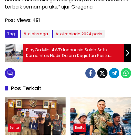
terbaik semampu aku,” ujar Gregoria.
Post Views:
491
Tag:
olahrraga
olimpiade 2024 paris
PlayOn Mini 4WD Indonesia Salah Satu
Komunitas Hadir Dalam Kegiatan Pesta
Prestasi Kemenpora
Pos Terkait
Berita
Berita