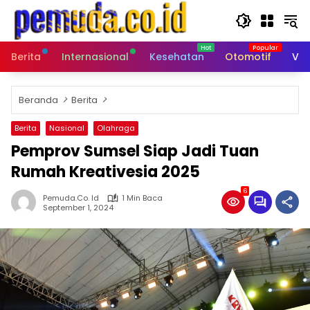
Langsung
ke
konten
Berita
Internasional
Kesehatan
Otomotif
Vid
Beranda
Berita
Berita
Nasional
Olahraga
Pemprov Sumsel Siap Jadi Tuan
Rumah Kreativesia 2025
6
Pemuda.co. Id
1 Min Baca
September 1, 2024