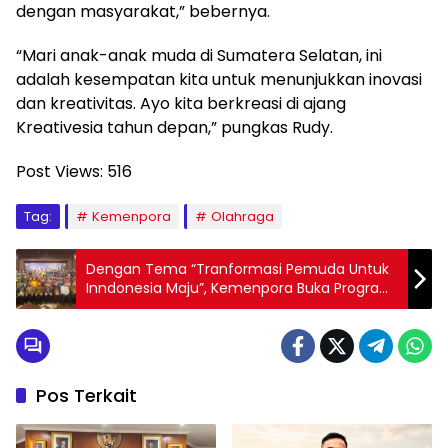
dengan masyarakat,” bebernya.
“Mari anak-anak muda di Sumatera Selatan, ini
adalah kesempatan kita untuk menunjukkan inovasi
dan kreativitas. Ayo kita berkreasi di ajang
Kreativesia tahun depan,” pungkas Rudy.
Post Views:
516
Tag:
Kemenpora
Olahraga
Dengan Tema “Tranformasi Pemuda Untuk
Inndonesia Maju”, Kemenpora Buka Program
Talenta Muda
Pos Terkait