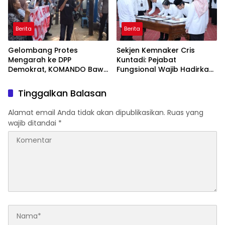
Berita
Berita
Gelombang Protes
Sekjen Kemnaker Cris
Mengarah ke DPP
Kuntadi: Pejabat
Demokrat, KOMANDO Bawa
Fungsional Wajib Hadirkan
Lima Tuntutan terhadap
Solusi dan Dampak Nyata
Dody Hanggodo
Tinggalkan Balasan
Alamat email Anda tidak akan dipublikasikan.
Ruas yang
wajib ditandai
*