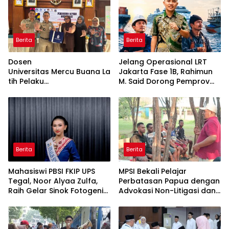
Berita
Berita
Dosen
Jelang Operasional LRT
Universitas Mercu Buana La
Jakarta Fase 1B, Rahimun
tih Pelaku
M. Said Dorong Pemprov
UMKM Rumahan Naik Kelas
DKI Bentuk Jakarta
Lewat Kemasan
Economic Corridor
dan Pemasaran Digital
Initiative
Berita
Berita
Mahasiswi PBSI FKIP UPS
MPSI Bekali Pelajar
Tegal, Noor Alyaa Zulfa,
Perbatasan Papua dengan
Raih Gelar Sinok Fotogenik
Advokasi Non-Litigasi dan
Kota Tegal 2026
Literasi Media Sosial