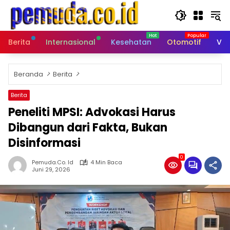
Langsung
ke
konten
Berita
Internasional
Kesehatan
Otomotif
Vid
Beranda
Berita
Berita
Peneliti MPSI: Advokasi Harus
Dibangun dari Fakta, Bukan
Disinformasi
0
Pemuda.co. Id
4 Min Baca
Juni 29, 2026