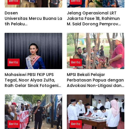
Berita
Berita
Dosen
Jelang Operasional LRT
Universitas Mercu Buana La
Jakarta Fase 1B, Rahimun
tih Pelaku
M. Said Dorong Pemprov
UMKM Rumahan Naik Kelas
DKI Bentuk Jakarta
Lewat Kemasan
Economic Corridor
dan Pemasaran Digital
Initiative
Berita
Berita
Mahasiswi PBSI FKIP UPS
MPSI Bekali Pelajar
Tegal, Noor Alyaa Zulfa,
Perbatasan Papua dengan
Raih Gelar Sinok Fotogenik
Advokasi Non-Litigasi dan
Kota Tegal 2026
Literasi Media Sosial
Berita
Berita