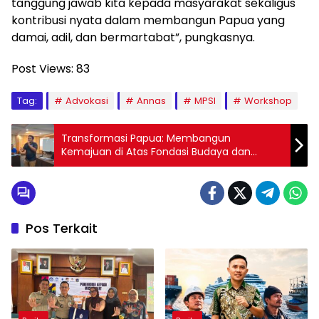
tanggung jawab kita kepada masyarakat sekaligus
kontribusi nyata dalam membangun Papua yang
damai, adil, dan bermartabat”, pungkasnya.
Post Views:
83
Tag:
Advokasi
Annas
MPSI
Workshop
Transformasi Papua: Membangun
Kemajuan di Atas Fondasi Budaya dan
Martabat
Pos Terkait