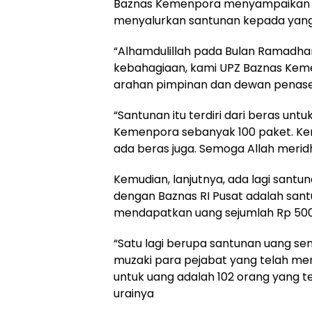
Baznas Kemenpora menyampaikan ras
menyalurkan santunan kepada yang 
“Alhamdulillah pada Bulan Ramadhan 
kebahagiaan, kami UPZ Baznas Kem
arahan pimpinan dan dewan penaseh
“Santunan itu terdiri dari beras u
Kemenpora sebanyak 100 paket. Ke
ada beras juga. Semoga Allah meridh
Kemudian, lanjutnya, ada lagi sant
dengan Baznas RI Pusat adalah san
mendapatkan uang sejumlah Rp 500 
“Satu lagi berupa santunan uang sen
muzaki para pejabat yang telah men
untuk uang adalah 102 orang yang t
urainya