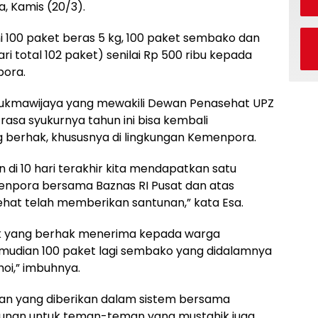
, Kamis (20/3).
i 100 paket beras 5 kg, 100 paket sembako dan
i total 102 paket) senilai Rp 500 ribu kepada
pora.
ukmawijaya yang mewakili Dewan Penasehat UPZ
a syukurnya tahun ini bisa kembali
berhak, khususnya di lingkungan Kemenpora.
di 10 hari terakhir kita mendapatkan satu
enpora bersama Baznas RI Pusat dan atas
at telah memberikan santunan,” kata Esa.
ntuk yang berhak menerima kepada warga
mudian 100 paket lagi sembako yang didalamnya
oi,” imbuhnya.
unan yang diberikan dalam sistem bersama
tunan untuk teman-teman yang mustahik juga