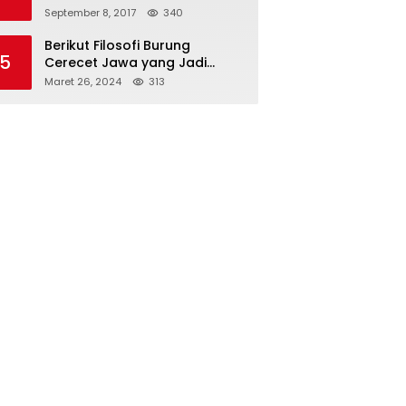
Vietnam
September 8, 2017
340
Berikut Filosofi Burung
5
Cerecet Jawa yang Jadi
Maskot PBSI Sumedang
Maret 26, 2024
313