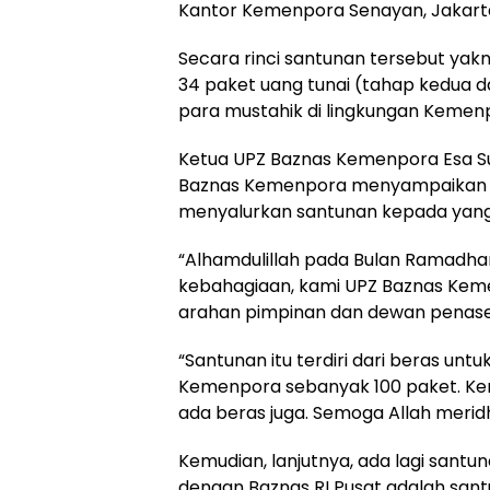
Kantor Kemenpora Senayan, Jakarta
Secara rinci santunan tersebut yakn
34 paket uang tunai (tahap kedua dar
para mustahik di lingkungan Kemen
Ketua UPZ Baznas Kemenpora Esa S
Baznas Kemenpora menyampaikan ras
menyalurkan santunan kepada yang 
“Alhamdulillah pada Bulan Ramadhan 
kebahagiaan, kami UPZ Baznas Kem
arahan pimpinan dan dewan penaseh
“Santunan itu terdiri dari beras u
Kemenpora sebanyak 100 paket. Ke
ada beras juga. Semoga Allah meridh
Kemudian, lanjutnya, ada lagi sant
dengan Baznas RI Pusat adalah san