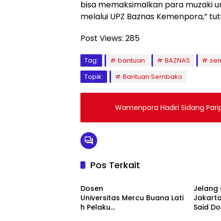
bisa memaksimalkan para muzaki u
melalui UPZ Baznas Kemenpora,” tu
Post Views:
285
Tag:
bantuan
BAZNAS
se
Topik:
Bantuan Sembako
Wamenpora Hadiri Sidang Parip
Pos Terkait
Berita
Berita
Dosen
Jelang 
Universitas Mercu Buana Lati
Jakarta
h Pelaku
Said D
Berita
Berita
UMKM Rumahan Naik Kelas
Bentuk