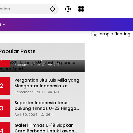
a
×
Popular Posts
Harga Rp189 Jutaan,
1
Mitsubishi Expander Mirip
Pajero Sport
September 9, 2017
749
Pergantian Jitu Luis Milla yang
2
Mengantar Indonesia ke
Semifinal
September 8, 2017
410
Suporter Indonesia terus
3
Dukung Timnas U-23 Hingga
Tembus Olimpiade Paris
April 30, 2024
364
Galeri Timnas U-19 Siapkan
4
Cara Berbeda Untuk Lawan