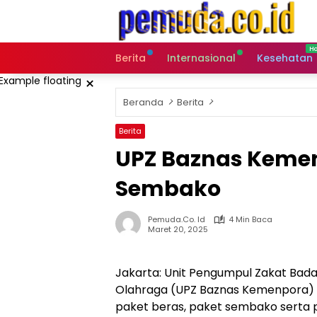
Langsung
ke
konten
Berita
Internasional
Kesehatan
×
Beranda
Berita
Berita
UPZ Baznas Keme
Sembako
Pemuda.co. Id
4 Min Baca
Maret 20, 2025
Jakarta: Unit Pengumpul Zakat Bad
Olahraga (UPZ Baznas Kemenpora) 
paket beras, paket sembako serta p