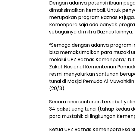
Dengan adanya potensi ribuan pega
dimaksimalkan kembali. Untuk penya
merupakan program Baznas RI juga
Kemenpora saja ada banyak progra
sebagainya di mitra Baznas lainnya.
“Semoga dengan adanya program in
bisa memaksimalkan para muzaki u
melalui UPZ Baznas Kemenpora,” tu
Zakat Nasional Kementerian Pemud
resmi menyalurkan santunan berupa
tunai di Masjid Pemuda Al Muwahidi
(20/3).
Secara rinci santunan tersebut yakn
34 paket uang tunai (tahap kedua dar
para mustahik di lingkungan Kemen
Ketua UPZ Baznas Kemenpora Esa S