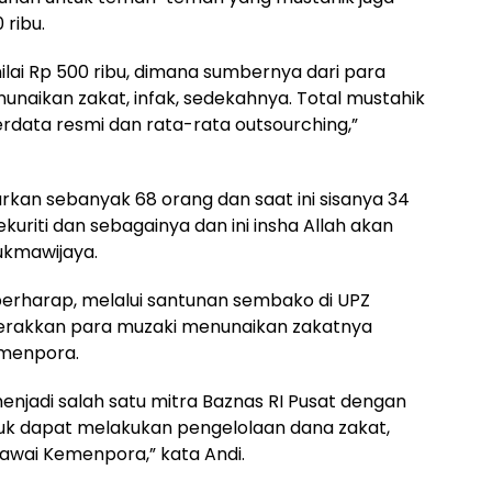
ribu.
ilai Rp 500 ribu, dimana sumbernya dari para
unaikan zakat, infak, sedekahnya. Total mustahik
erdata resmi dan rata-rata outsourching,”
rkan sebanyak 68 orang dan saat ini sisanya 34
sekuriti dan sebagainya dan ini insha Allah akan
ukmawijaya.
 berharap, melalui santunan sembako di UPZ
akkan para muzaki menunaikan zakatnya
Kemenpora.
enjadi salah satu mitra Baznas RI Pusat dengan
k dapat melakukan pengelolaan dana zakat,
gawai Kemenpora,” kata Andi.