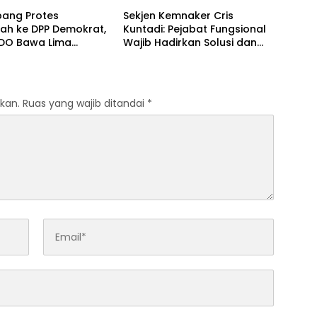
 Initiative
ang Protes
Sekjen Kemnaker Cris
ah ke DPP Demokrat,
Kuntadi: Pejabat Fungsional
O Bawa Lima
Wajib Hadirkan Solusi dan
an terhadap Dody
Dampak Nyata
odo
kan.
Ruas yang wajib ditandai
*