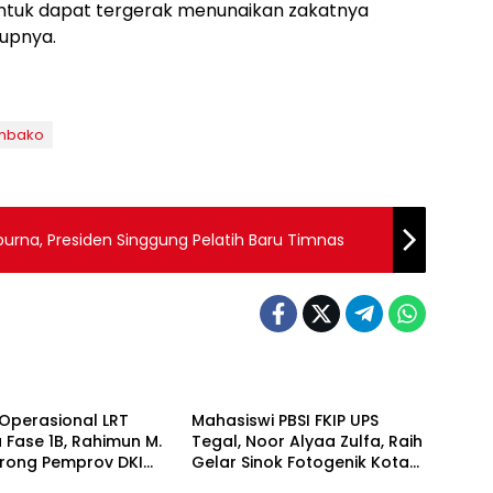
ntuk dapat tergerak menunaikan zakatnya
tupnya.
mbako
urna, Presiden Singgung Pelatih Baru Timnas
Berita
Operasional LRT
Mahasiswi PBSI FKIP UPS
 Fase 1B, Rahimun M.
Tegal, Noor Alyaa Zulfa, Raih
orong Pemprov DKI
Gelar Sinok Fotogenik Kota
Berita
 Jakarta Economic
Tegal 2026