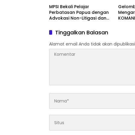
Lewat Kemasan
Corridor
MPSI Bekali Pelajar
Gelomb
dan Pemasaran Digital
Perbatasan Papua dengan
Mengar
Advokasi Non-Litigasi dan
KOMAND
Literasi Media Sosial
Tuntut
Hangg
Tinggalkan Balasan
Alamat email Anda tidak akan dipublikasi