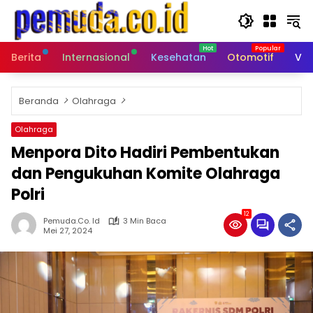
Langsung
ke
konten
Berita
Internasional
Kesehatan
Otomotif
Vid
Beranda
Olahraga
Olahraga
Menpora Dito Hadiri Pembentukan
dan Pengukuhan Komite Olahraga
Polri
12
Pemuda.co. Id
3 Min Baca
Mei 27, 2024