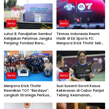
Berita
Berita
Luhut B. Pandjaitan Sambut
Timnas Indonesia Resmi
Kebijakan Pelatnas Jangka
Hadir di EA Sports FC:
Panjang: Fondasi Baru
Menpora Erick Thohir Sebut
Prestasi Olahraga
Industri Olahraga Nasional
Nasional
Naik Level
Berita
Berita
Menpora Erick Thohir
Susi Susanti Soroti Kasus
Resmikan TOT “Berdaya”:
Kekerasan di Cabor Panjat
Langkah Strategis Perkuat
Tebing: Keamanan
Ekosistem Olahraga
Pelatnas Adalah Hal
Disabilitas
Mutlak