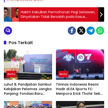
Hakim Kabulkan Permohonan Pegi Setiawan,
Dinyatakan Tidak Bersalah pada Kasus
Pembunuhan Vina dan Eki
Pos Terkait
Berita
Berita
Luhut B. Pandjaitan Sambut
Timnas Indonesia Resmi
Kebijakan Pelatnas Jangka
Hadir di EA Sports FC:
Panjang: Fondasi Baru
Menpora Erick Thohir Sebut
Prestasi Olahraga
Industri Olahraga Nasional
Nasional
Naik Level