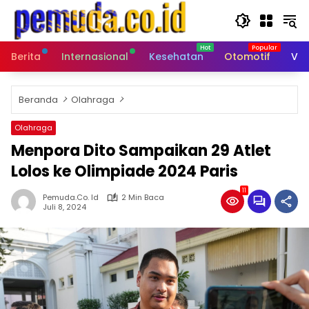
Langsung
ke
konten
Berita
Internasional
Kesehatan
Otomotif
Vid
Beranda
Olahraga
Olahraga
Menpora Dito Sampaikan 29 Atlet
Lolos ke Olimpiade 2024 Paris
11
Pemuda.co. Id
2 Min Baca
Juli 8, 2024