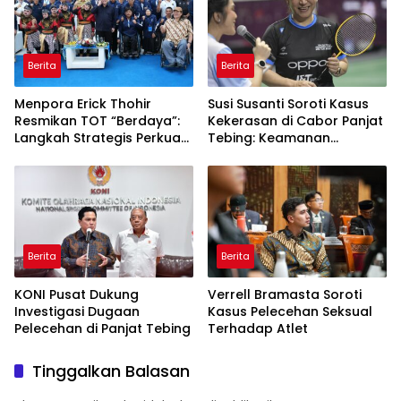
Berita
Berita
Menpora Erick Thohir
Susi Susanti Soroti Kasus
Resmikan TOT “Berdaya”:
Kekerasan di Cabor Panjat
Langkah Strategis Perkuat
Tebing: Keamanan
Ekosistem Olahraga
Pelatnas Adalah Hal
Disabilitas
Mutlak
Berita
Berita
KONI Pusat Dukung
Verrell Bramasta Soroti
Investigasi Dugaan
Kasus Pelecehan Seksual
Pelecehan di Panjat Tebing
Terhadap Atlet
Tinggalkan Balasan