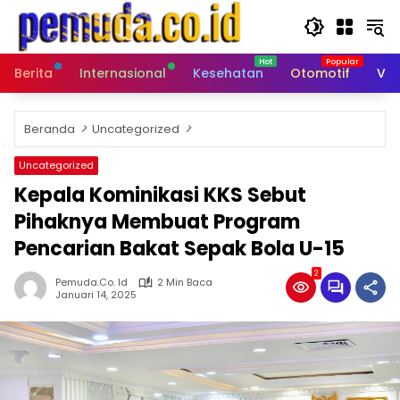
Langsung
ke
konten
Berita
Internasional
Kesehatan
Otomotif
Vid
Beranda
Uncategorized
Uncategorized
Kepala Kominikasi KKS Sebut
Pihaknya Membuat Program
Pencarian Bakat Sepak Bola U-15
2
Pemuda.co. Id
2 Min Baca
Januari 14, 2025