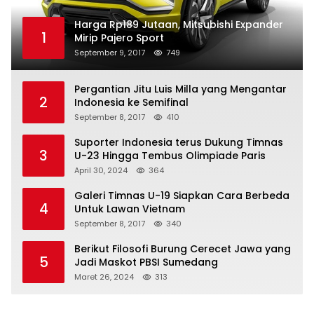
Harga Rp189 Jutaan, Mitsubishi Expander
1
Mirip Pajero Sport
September 9, 2017
749
Pergantian Jitu Luis Milla yang Mengantar
2
Indonesia ke Semifinal
September 8, 2017
410
Suporter Indonesia terus Dukung Timnas
3
U-23 Hingga Tembus Olimpiade Paris
April 30, 2024
364
Galeri Timnas U-19 Siapkan Cara Berbeda
4
Untuk Lawan Vietnam
September 8, 2017
340
Berikut Filosofi Burung Cerecet Jawa yang
5
Jadi Maskot PBSI Sumedang
Maret 26, 2024
313