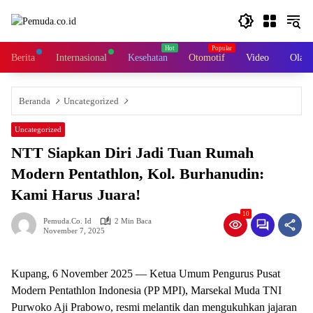
Langsung
ke
konten
Berita
Internasional
Kesehatan
Otomotif
Video
Olahr
Beranda
Uncategorized
Uncategorized
NTT Siapkan Diri Jadi Tuan Rumah
Modern Pentathlon, Kol. Burhanudin:
Kami Harus Juara!
10
Pemuda.co. Id
2 Min Baca
November 7, 2025
Kupang, 6 November 2025 — Ketua Umum Pengurus Pusat
Modern Pentathlon Indonesia (PP MPI), Marsekal Muda TNI
Purwoko Aji Prabowo, resmi melantik dan mengukuhkan jajaran