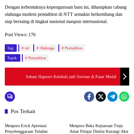
Dengan terbentuknya kepengurusan baru ini, diharapkan cabang
olahraga modern pentathlon di NTT semakin berkembang dan
siap bersaing di tingkat nasional maupun internasional.
Post Views:
176
Tag:
ntt
Olahraga
Pentathlon
Topik:
Pentathlon
Saham Hapsoro Kembali jadi Sorotan di Pasar Modal
Pos Terkait
Uncategorized
Uncategorized
Menpora Erick Apresiasi
Menpora Buka Kejuaraan Tinju
Penyelenggaraan Teladan
Antar Pelajar Dinilai Kurangi Aksi