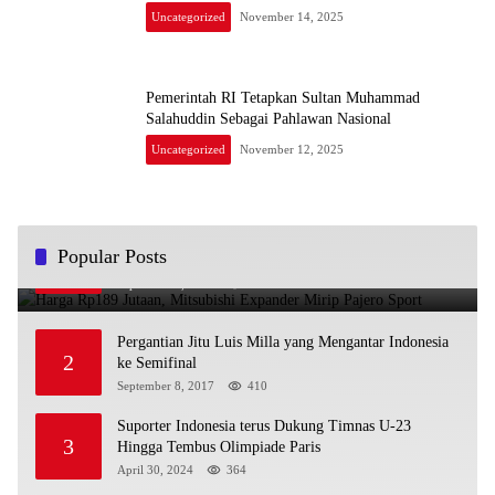
Uncategorized
November 14, 2025
Pemerintah RI Tetapkan Sultan Muhammad
Salahuddin Sebagai Pahlawan Nasional
Uncategorized
November 12, 2025
Harga Rp189 Jutaan, Mitsubishi Expander Mirip
Popular Posts
1
Pajero Sport
September 9, 2017
749
Pergantian Jitu Luis Milla yang Mengantar Indonesia
2
ke Semifinal
September 8, 2017
410
Suporter Indonesia terus Dukung Timnas U-23
3
Hingga Tembus Olimpiade Paris
April 30, 2024
364