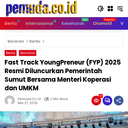
Langsung
ke
konten
Berita
Internasional
Kesehatan
Otomotif
Vid
Beranda
Berita
Berita
Nasional
Fast Track YoungPreneur (FYP) 2025
Resmi Diluncurkan Pemerintah
Sumut Bersama Menteri Koperasi
dan UMKM
31
Pemuda.co. Id
2 Min Baca
Mei 27, 2025