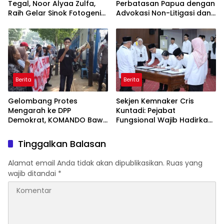
Tegal, Noor Alyaa Zulfa,
Perbatasan Papua dengan
Raih Gelar Sinok Fotogenik
Advokasi Non-Litigasi dan
Kota Tegal 2026
Literasi Media Sosial
Berita
Berita
Gelombang Protes
Sekjen Kemnaker Cris
Mengarah ke DPP
Kuntadi: Pejabat
Demokrat, KOMANDO Bawa
Fungsional Wajib Hadirkan
Lima Tuntutan terhadap
Solusi dan Dampak Nyata
Dody Hanggodo
Tinggalkan Balasan
Alamat email Anda tidak akan dipublikasikan.
Ruas yang
wajib ditandai
*