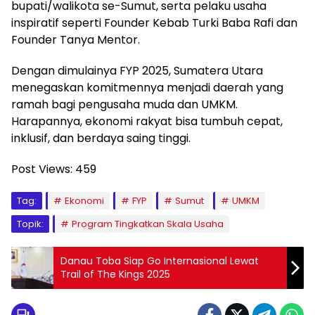
bupati/walikota se-Sumut, serta pelaku usaha
inspiratif seperti Founder Kebab Turki Baba Rafi dan
Founder Tanya Mentor.
Dengan dimulainya FYP 2025, Sumatera Utara
menegaskan komitmennya menjadi daerah yang
ramah bagi pengusaha muda dan UMKM.
Harapannya, ekonomi rakyat bisa tumbuh cepat,
inklusif, dan berdaya saing tinggi.
Post Views:
459
Tag:
Ekonomi
FYP
Sumut
UMKM
Topik:
Program Tingkatkan Skala Usaha
Danau Toba Siap Go Internasional Lewat
Trail of The Kings 2025