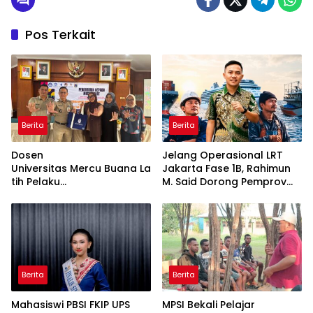
Pos Terkait
Berita
Berita
Dosen
Jelang Operasional LRT
Universitas Mercu Buana La
Jakarta Fase 1B, Rahimun
tih Pelaku
M. Said Dorong Pemprov
UMKM Rumahan Naik Kelas
DKI Bentuk Jakarta
Lewat Kemasan
Economic Corridor
dan Pemasaran Digital
Initiative
Berita
Berita
Mahasiswi PBSI FKIP UPS
MPSI Bekali Pelajar