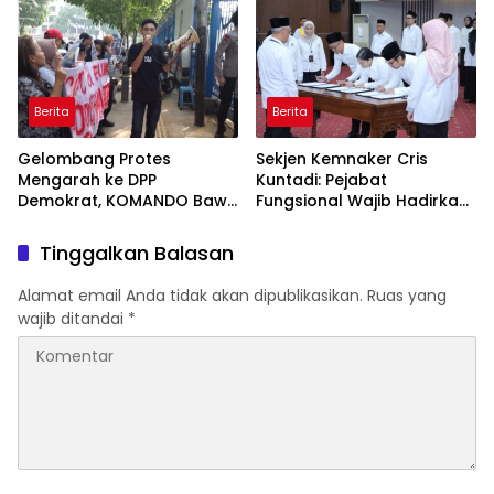
Berita
Berita
Gelombang Protes
Sekjen Kemnaker Cris
Mengarah ke DPP
Kuntadi: Pejabat
Demokrat, KOMANDO Bawa
Fungsional Wajib Hadirkan
Lima Tuntutan terhadap
Solusi dan Dampak Nyata
Dody Hanggodo
Tinggalkan Balasan
Alamat email Anda tidak akan dipublikasikan.
Ruas yang
wajib ditandai
*