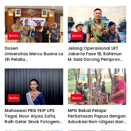
Berita
Berita
Dosen
Jelang Operasional LRT
Universitas Mercu Buana La
Jakarta Fase 1B, Rahimun
tih Pelaku
M. Said Dorong Pemprov
UMKM Rumahan Naik Kelas
DKI Bentuk Jakarta
Lewat Kemasan
Economic Corridor
dan Pemasaran Digital
Initiative
Berita
Berita
Mahasiswi PBSI FKIP UPS
MPSI Bekali Pelajar
Tegal, Noor Alyaa Zulfa,
Perbatasan Papua dengan
Raih Gelar Sinok Fotogenik
Advokasi Non-Litigasi dan
Kota Tegal 2026
Literasi Media Sosial