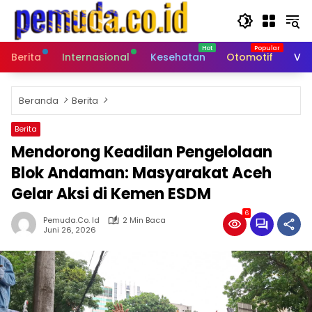
Langsung
ke
konten
Berita
Internasional
Kesehatan
Otomotif
Vid
Beranda
Berita
Berita
Mendorong Keadilan Pengelolaan
Blok Andaman: Masyarakat Aceh
Gelar Aksi di Kemen ESDM
6
Pemuda.co. Id
2 Min Baca
Juni 26, 2026