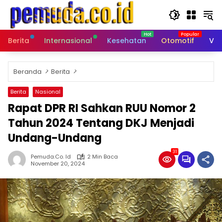
Langsung
ke
konten
Berita
Internasional
Kesehatan
Otomotif
Vid
Beranda
Berita
Berita
Nasional
Rapat DPR RI Sahkan RUU Nomor 2
Tahun 2024 Tentang DKJ Menjadi
Undang-Undang
31
Pemuda.co. Id
2 Min Baca
November 20, 2024