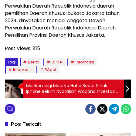
Perwakilan Daerah Republik Indonesia daerah
pemilihan Daerah Khusus Ibukota Jakarta tahun
2024, dinyatakan menjadi Anggota Dewan
Perwakilan Daerah Republik Indonesia, Daerah
Pemilihan Provinsi Daerah Khusus Jakarta.
Post Views:
815
Tag:
Berita
DPR RI
informasi
Informasii
RApat
Menkomdigi Meutya Hafid Sebut Pihak
Iphone Belum Nyatakan Wacana Investasi
ke Komdigi
Pos Terkait