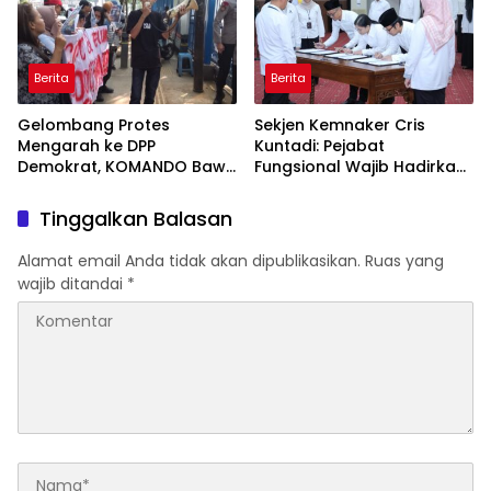
Berita
Berita
Gelombang Protes
Sekjen Kemnaker Cris
Mengarah ke DPP
Kuntadi: Pejabat
Demokrat, KOMANDO Bawa
Fungsional Wajib Hadirkan
Lima Tuntutan terhadap
Solusi dan Dampak Nyata
Dody Hanggodo
Tinggalkan Balasan
Alamat email Anda tidak akan dipublikasikan.
Ruas yang
wajib ditandai
*