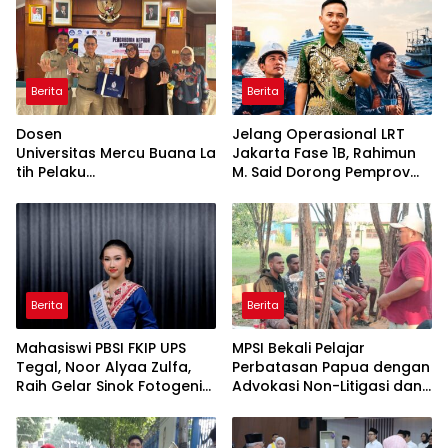
Berita
Berita
Dosen
Jelang Operasional LRT
Universitas Mercu Buana La
Jakarta Fase 1B, Rahimun
tih Pelaku
M. Said Dorong Pemprov
UMKM Rumahan Naik Kelas
DKI Bentuk Jakarta
Lewat Kemasan
Economic Corridor
dan Pemasaran Digital
Initiative
Berita
Berita
Mahasiswi PBSI FKIP UPS
MPSI Bekali Pelajar
Tegal, Noor Alyaa Zulfa,
Perbatasan Papua dengan
Raih Gelar Sinok Fotogenik
Advokasi Non-Litigasi dan
Kota Tegal 2026
Literasi Media Sosial