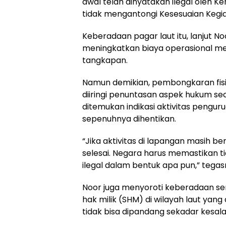
awal telah dinyatakan ilegal oleh 
tidak mengantongi Kesesuaian Kegi
Keberadaan pagar laut itu, lanjut N
meningkatkan biaya operasional me
tangkapan.
Namun demikian, pembongkaran fisik
diiringi penuntasan aspek hukum s
ditemukan indikasi aktivitas pengu
sepenuhnya dihentikan.
“Jika aktivitas di lapangan masih b
selesai. Negara harus memastikan ti
ilegal dalam bentuk apa pun,” tegas
Noor juga menyoroti keberadaan ser
hak milik (SHM) di wilayah laut yang
tidak bisa dipandang sekadar kesala