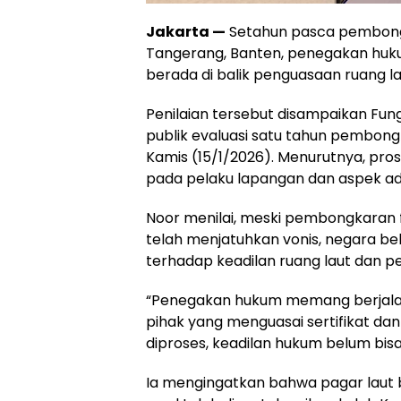
Jakarta —
Setahun pasca pembongk
Tangerang, Banten, penegakan huku
berada di balik penguasaan ruang l
Penilaian tersebut disampaikan Fungs
publik evaluasi satu tahun pembong
Kamis (15/1/2026). Menurutnya, pros
pada pelaku lapangan dan aspek adm
Noor menilai, meski pembongkaran fi
telah menjatuhkan vonis, negara 
terhadap keadilan ruang laut dan p
“Penegakan hukum memang berjala
pihak yang menguasai sertifikat da
diproses, keadilan hukum belum bisa
Ia mengingatkan bahwa pagar laut b