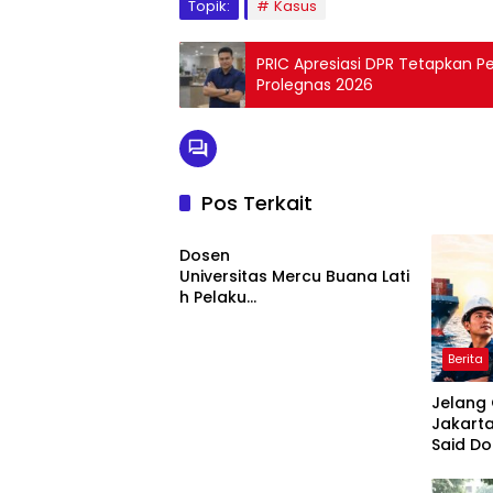
Topik:
Kasus
PRIC Apresiasi DPR Tetapkan 
Prolegnas 2026
Pos Terkait
Berita
Dosen
Universitas Mercu Buana Lati
h Pelaku
UMKM Rumahan Naik Kelas
Lewat Kemasan
dan Pemasaran Digital
Berita
Jelang 
Jakarta
Said D
Berita
Bentuk
Corridor