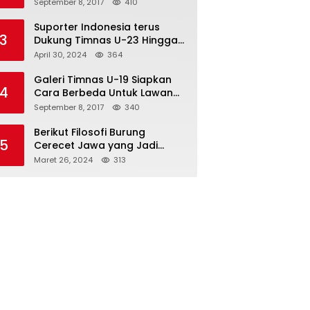
Semifinal
September 8, 2017
410
Suporter Indonesia terus
3
Dukung Timnas U-23 Hingga
Tembus Olimpiade Paris
April 30, 2024
364
Galeri Timnas U-19 Siapkan
4
Cara Berbeda Untuk Lawan
Vietnam
September 8, 2017
340
Berikut Filosofi Burung
5
Cerecet Jawa yang Jadi
Maskot PBSI Sumedang
Maret 26, 2024
313