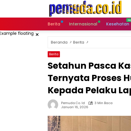
Langsung
ke
konten
Berita
Internasional
Kesehatan
×
Beranda
Berita
Berita
Setahun Pasca Ka
Ternyata Proses 
Kepada Pelaku L
Pemuda.co. Id
3 Min Baca
Januari 16, 2026