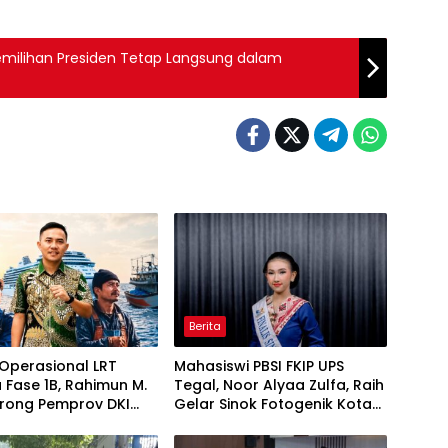
Pemilihan Presiden Tetap Langsung dalam
Berita
Operasional LRT
Mahasiswi PBSI FKIP UPS
 Fase 1B, Rahimun M.
Tegal, Noor Alyaa Zulfa, Raih
orong Pemprov DKI
Gelar Sinok Fotogenik Kota
 Jakarta Economic
Tegal 2026
 Initiative