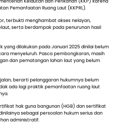
Kementerian Kelautan dan Perikanan (KKP) karena
atan Pemanfaatan Ruang Laut (KKPRL).
oor, terbukti menghambat akses nelayan,
laut, serta berdampak pada penurunan hasil
 yang dilakukan pada Januari 2025 dinilai belum
ecara menyeluruh. Pasca pembongkaran, masih
rugan dan pematangan lahan laut yang belum
erjalan, berarti pelanggaran hukumnya belum
dak ada lagi praktik pemanfaatan ruang laut
nya.
tifikat hak guna bangunan (HGB) dan sertifikat
 dinilainya sebagai persoalan hukum serius dan
han administratif.