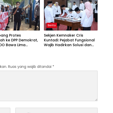
Berita
ang Protes
Sekjen Kemnaker Cris
ah ke DPP Demokrat,
Kuntadi: Pejabat Fungsional
O Bawa Lima
Wajib Hadirkan Solusi dan
an terhadap Dody
Dampak Nyata
odo
kan.
Ruas yang wajib ditandai
*