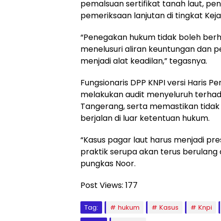
pemalsuan sertifikat tanah laut, pe
pemeriksaan lanjutan di tingkat Kej
“Penegakan hukum tidak boleh berhe
menelusuri aliran keuntungan dan 
menjadi alat keadilan,” tegasnya.
Fungsionaris DPP KNPI versi Haris 
melakukan audit menyeluruh terhadap
Tangerang, serta memastikan tidak 
berjalan di luar ketentuan hukum.
“Kasus pagar laut harus menjadi p
praktik serupa akan terus berulang 
pungkas Noor.
Post Views:
177
Tag:
hukum
Kasus
Knpi