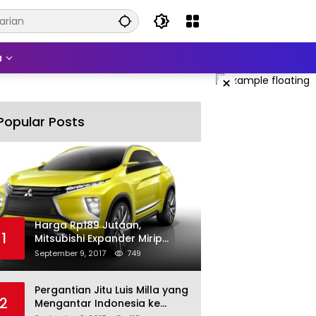
a
×
Popular Posts
Harga Rp189 Jutaan,
1
Mitsubishi Expander Mirip
Pajero Sport
September 9, 2017
749
Pergantian Jitu Luis Milla yang
2
Mengantar Indonesia ke